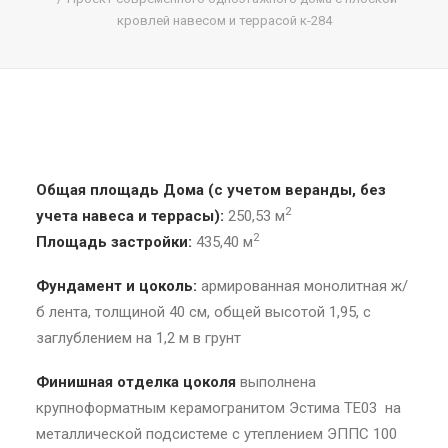
Search in title
кровлей навесом и террасой к-284
Search in content
Общая площадь Дома (с учетом веранды, без
2
учета навеса и террасы):
250,53 м
2
Площадь застройки:
435,40 м
Фундамент и цоколь:
армированная монолитная ж/
б лента, толщиной 40 см, общей высотой 1,95, с
заглублением на 1,2 м в грунт
Финишная отделка цоколя
выполнена
крупноформатным керамогранитом Эстима ТЕ03 на
металлической подсистеме с утеплением ЭППС 100