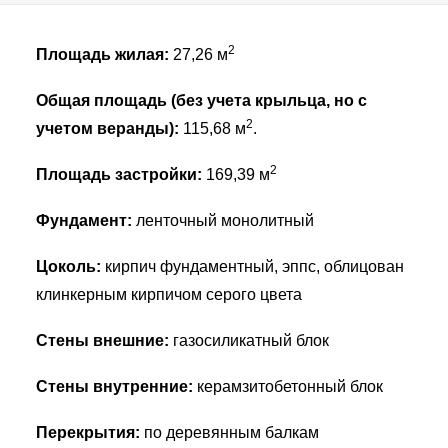
Search in title
Search in content
2
Площадь жилая:
27,26 м
Общая площадь (без учета крыльца, но с
2
учетом веранды):
115,68 м
.
2
Площадь застройки:
169,39 м
Фундамент:
ленточный монолитный
Цоколь:
кирпич фундаментный, эппс, облицован
клинкерным кирпичом серого цвета
Стены внешние:
газосиликатный блок
Стены внутренние:
керамзитобетонный блок
Перекрытия:
по деревянным балкам