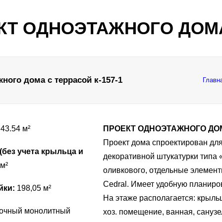
КТ ОДНОЭТАЖНОГО ДОМА 
ного дома с террасой к-157-1
Главн
43.54 м²
ПРОЕКТ ОДНОЭТАЖНОГО ДОМА
Проект дома спроектирован для
без учета крыльца и
декоративной штукатурки типа 
м²
оливкового, отдельные элемен
Cedral. Имеет удобную планиров
йки:
198,05 м²
На этаже располагается: крыльц
очный монолитный
хоз. помещение, ванная, санузе