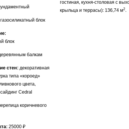
гостиная, кухня-столовая с вых
фундаментный
2
крыльца и террасы): 136,74 м
.
:
газосиликатный блок
ие:
й блок
деревянным балкам
ие стен:
декоративная
рка типа «короед»
оливкового цвета,
сайдинг Cedral
ерепица коричневого
та:
25000 ₽