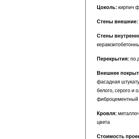
Цоколь:
кирпич 
Стены внешние
Стены внутренн
керамзитобетонны
Перекрытия:
по 
Внешнее покрыт
фасадная штукату
белого, серого и 
фиброцементный 
Кровля:
металлоч
цвета
Стоимость проек