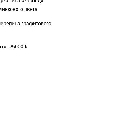
рка типа «короед»
оливкового цвета
ерепица графитового
та:
25000 ₽