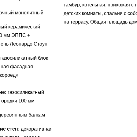
тамбур, котельная, прихожая с 
очный монолитный
детских комнаты, спальня с соб
на террасу. Общая площадь дома
ый керамический
50 мм ЭППС +
мень Леонардо Стоун
:
газосиликатный блок
вная фасадная
«короед»
ие:
газосиликатный
егородки 100 мм
деревянным балкам
ие стен:
декоративная