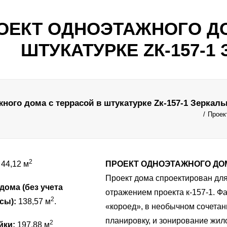
ОЕКТ ОДНОЭТАЖНОГО ДО
ШТУКАТУРКЕ ZК-157-1
ного дома с террасой в штукатурке Zк-157-1 Зеркал
Проек
2
44,12 м
ПРОЕКТ ОДНОЭТАЖНОГО ДОМ
Проект дома спроектирован для
ома (без учета
отражением проекта к-157-1. Ф
2
сы):
138,57 м
.
«короед», в необычном сочетан
планировку, и зонирование жило
2
йки:
197,88 м