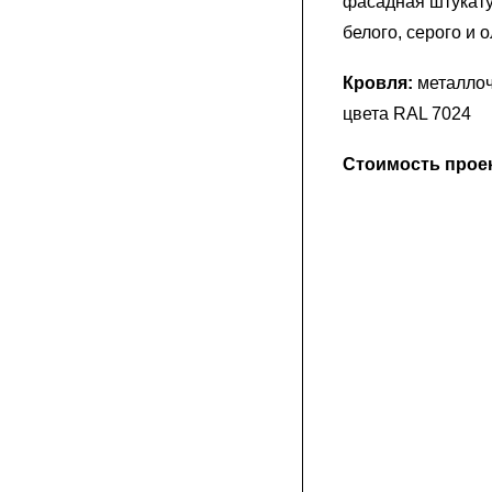
фасадная штукату
белого, серого и 
Кровля:
металлоч
цвета RAL 7024
Стоимость проек