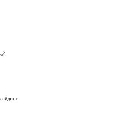
2
 м
.
 сайдинг