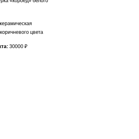
рка «короед» белого
 керамическая
 коричневого цвета
та:
30000 ₽