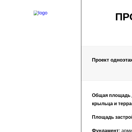
ПР
Проект одноэтаж
Общая площадь д
крыльца и терра
Площадь застро
Фундамент:
арми