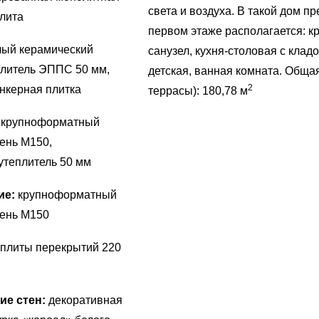
света и воздуха. В такой дом 
лита
первом этаже располагается: кр
ый керамический
санузел, кухня-столовая с кладо
плитель ЭППС 50 мм,
детская, ванная комната. Обща
2
нкерная плитка
террасы): 180,78 м
:
крупноформатный
ень М150,
утеплитель 50 мм
ие:
крупноформатный
мень М150
 плиты перекрытий 220
ие стен:
декоративная