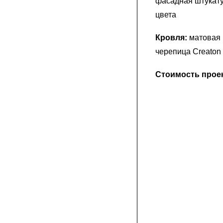
фасадная штукату
цвета
Кровля:
матовая
черепица Creaton
Стоимость проек