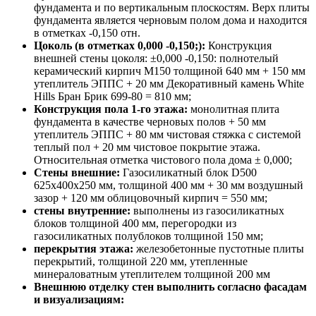
фундамента и по вертикальным плоскостям. Верх плиты
фундамента является черновым полом дома и находится
в отметках -0,150 отн.
Цоколь (в отметках 0,000 -0,150;):
Конструкция
внешней стены цоколя: ±0,000 -0,150: полнотелый
керамический кирпич М150 толщиной 640 мм + 150 мм
утеплитель ЭППС + 20 мм Декоративный камень White
Hills Бран Брик 699-80 = 810 мм;
Конструкция пола 1-го этажа:
монолитная плита
фундамента в качестве черновых полов + 50 мм
утеплитель ЭППС + 80 мм чистовая стяжка с системой
теплый пол + 20 мм чистовое покрытие этажа.
Относительная отметка чистового пола дома ± 0,000;
Стены внешние:
Газосиликатный блок D500
625х400х250 мм, толщиной 400 мм + 30 мм воздушный
зазор + 120 мм облицовочный кирпич = 550 мм;
стены внутренние:
выполнены из газосиликатных
блоков толщиной 400 мм, перегородки из
газосиликатных полублоков толщиной 150 мм;
перекрытия этажа:
железобетонные пустотные плиты
перекрытий, толщиной 220 мм, утепленные
минераловатным утеплителем толщиной 200 мм
Внешнюю отделку стен выполнить согласно фасадам
и визуализациям: