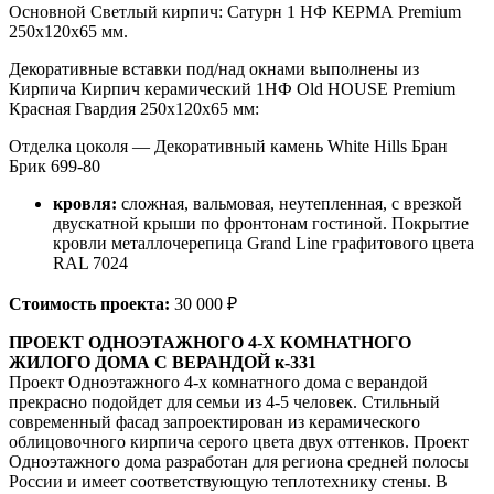
Основной Светлый кирпич: Сатурн 1 НФ КЕРМА Premium
250х120х65 мм.
Декоративные вставки под/над окнами выполнены из
Кирпича Кирпич керамический 1НФ Old HOUSE Premium
Красная Гвардия 250х120х65 мм:
Отделка цоколя — Декоративный камень White Hills Бран
Брик 699-80
кровля:
сложная, вальмовая, неутепленная, с врезкой
двускатной крыши по фронтонам гостиной. Покрытие
кровли металлочерепица Grand Line графитового цвета
RAL 7024
Стоимость проекта:
30 000 ₽
ПРОЕКТ ОДНОЭТАЖНОГО 4-Х КОМНАТНОГО
ЖИЛОГО ДОМА С ВЕРАНДОЙ к-331
Проект Одноэтажного 4-х комнатного дома с верандой
прекрасно подойдет для семьи из 4-5 человек. Стильный
современный фасад запроектирован из керамического
облицовочного кирпича серого цвета двух оттенков. Проект
Одноэтажного дома разработан для региона средней полосы
России и имеет соответствующую теплотехнику стены. В