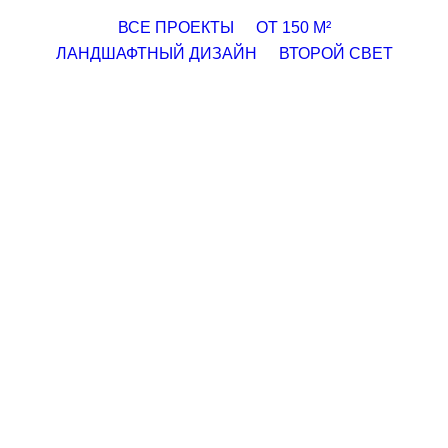
Search in title
ВСЕ ПРОЕКТЫ
ОТ 150 М²
Search in content
ЛАНДШАФТНЫЙ ДИЗАЙН
ВТОРОЙ СВЕТ
Ландшафтный дизайн участка в п.Ракитное
25000 ₽
1350 м²