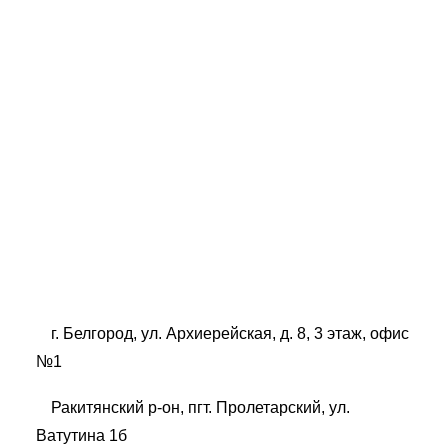
Ландшафтный дизайн в районе улицы Орлова
40000 ₽
2880 м²
1
2
3
г. Белгород, ул. Архиерейская, д. 8, 3 этаж, офис
№1
Ракитянский р-он, пгт. Пролетарский, ул.
Ватутина 1б