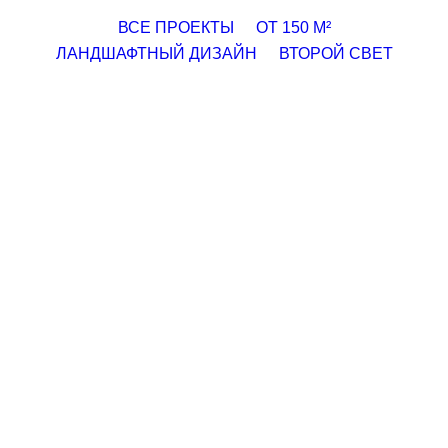
Search in title
ВСЕ ПРОЕКТЫ
ОТ 150 М²
Search in content
ЛАНДШАФТНЫЙ ДИЗАЙН
ВТОРОЙ СВЕТ
Ландшафтный дизайн небольшого участка 8 соток
террасного типа
40000 ₽